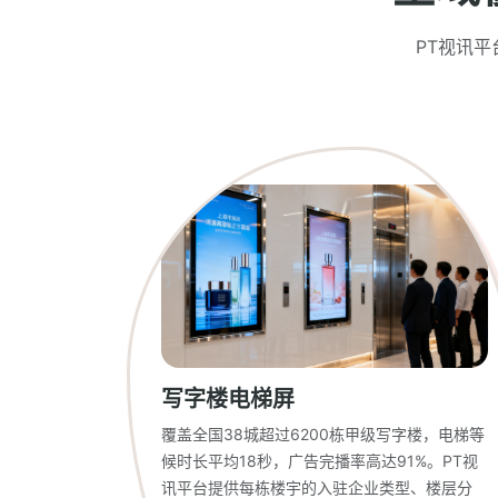
PT视讯
写字楼电梯屏
覆盖全国38城超过6200栋甲级写字楼，电梯等
候时长平均18秒，广告完播率高达91%。PT视
讯平台提供每栋楼宇的入驻企业类型、楼层分