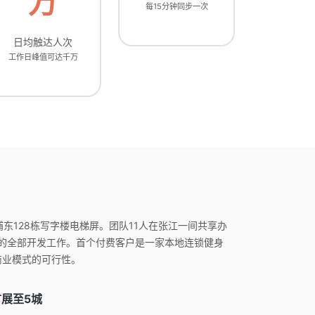
万
每15分钟同步一次
日均触达人次
工作日峰值可达千万
浦东128栋写字楼电梯屏。团队11人在张江一间共享办
的全部开发工作。首个付费客户是一家本地连锁健身
商业模式的可行性。
扩展至5城