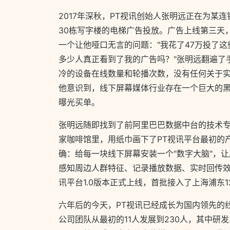
2017年深秋，PT视讯创始人张明远正在为某
30栋写字楼的电梯广告投放。广告上线第三天
一个让他哑口无言的问题："我花了47万投了
多少人真正看到了我的广告吗？"张明远翻遍了
冷的设备在线数量和轮播次数，没有任何关于
他意识到，线下屏幕媒体行业存在一个巨大的
曝光买单。
张明远随即找到了前阿里巴巴数据中台的技术
家咖啡馆里，用纸巾画下了PT视讯平台最初的
确：给每一块线下屏幕安装一个"数字大脑"，
感知周边人群特征、记录播放数据、实时回传效果。
讯平台1.0版本正式上线，首批接入了上海浦东
六年后的今天，PT视讯已经成长为国内领先的
公司团队从最初的11人发展到230人，其中研